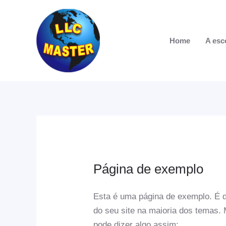
Ir
para
o
Home
A esc
conteúdo
Página de exemplo
Esta é uma página de exemplo. É d
do seu site na maioria dos temas.
pode dizer algo assim: